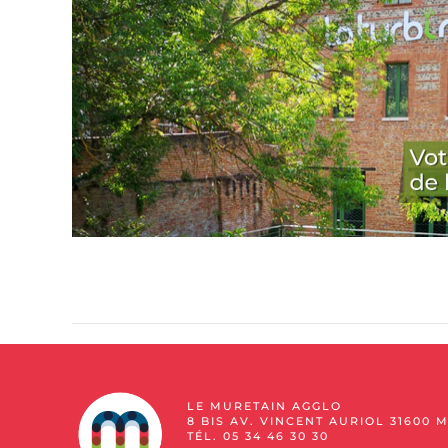
LE MURETAIN AGGLO
8 BIS AV. VINCENT AURIOL 31600 
TÉL. 05 34 46 30 30