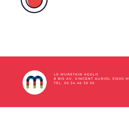
LE MURETAIN AGGLO
8 BIS AV. VINCENT AURIOL 31600 
TÉL. 05 34 46 30 30