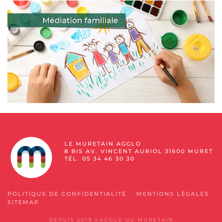
LE MURETAIN AGGLO
8 BIS AV. VINCENT AURIOL 31600 MURET
TÉL. 05 34 46 30 30
POLITIQUE DE CONFIDENTIALITÉ
MENTIONS LÉGALES
SITEMAP
DEPUIS 2019 ©AGGLO DU MURETAIN