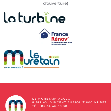
d'ouverture)
LE MURETAIN AGGLO
8 BIS AV. VINCENT AURIOL 31600 MURET
TÉL. 05 34 46 30 30