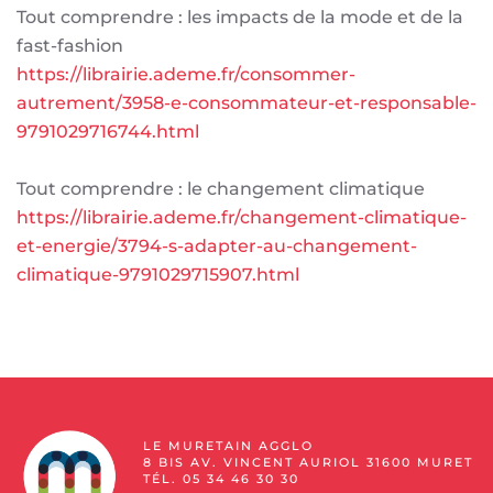
Tout comprendre : les impacts de la mode et de la
fast-fashion
https://librairie.ademe.fr/consommer-
autrement/3958-e-consommateur-et-responsable-
9791029716744.html
Tout comprendre : le changement climatique
https://librairie.ademe.fr/changement-climatique-
et-energie/3794-s-adapter-au-changement-
climatique-9791029715907.html
LE MURETAIN AGGLO
8 BIS AV. VINCENT AURIOL 31600 MURET
TÉL. 05 34 46 30 30